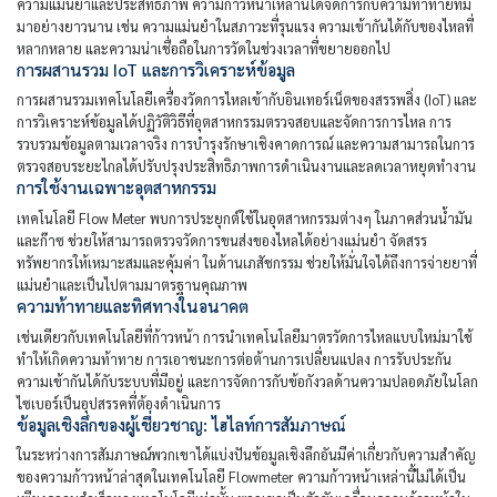
ความแม่นยำและประสิทธิภาพ ความก้าวหน้าเหล่านี้ได้จัดการกับความท้าทายที่มี
มาอย่างยาวนาน เช่น ความแม่นยำในสภาวะที่รุนแรง ความเข้ากันได้กับของไหลที่
หลากหลาย และความน่าเชื่อถือในการวัดในช่วงเวลาที่ขยายออกไป
การผสานรวม IoT และการวิเคราะห์ข้อมูล
การผสานรวมเทคโนโลยีเครื่องวัดการไหลเข้ากับอินเทอร์เน็ตของสรรพสิ่ง (IoT) และ
การวิเคราะห์ข้อมูลได้ปฏิวัติวิธีที่อุตสาหกรรมตรวจสอบและจัดการการไหล การ
รวบรวมข้อมูลตามเวลาจริง การบำรุงรักษาเชิงคาดการณ์ และความสามารถในการ
ตรวจสอบระยะไกลได้ปรับปรุงประสิทธิภาพการดำเนินงานและลดเวลาหยุดทำงาน
การใช้งานเฉพาะอุตสาหกรรม
เทคโนโลยี Flow Meter พบการประยุกต์ใช้ในอุตสาหกรรมต่างๆ ในภาคส่วนน้ำมัน
และก๊าซ ช่วยให้สามารถตรวจวัดการขนส่งของไหลได้อย่างแม่นยำ จัดสรร
ทรัพยากรให้เหมาะสมและคุ้มค่า ในด้านเภสัชกรรม ช่วยให้มั่นใจได้ถึงการจ่ายยาที่
แม่นยำและเป็นไปตามมาตรฐานคุณภาพ
ความท้าทายและทิศทางในอนาคต
เช่นเดียวกับเทคโนโลยีที่ก้าวหน้า การนำเทคโนโลยีมาตรวัดการไหลแบบใหม่มาใช้
ทำให้เกิดความท้าทาย การเอาชนะการต่อต้านการเปลี่ยนแปลง การรับประกัน
ความเข้ากันได้กับระบบที่มีอยู่ และการจัดการกับข้อกังวลด้านความปลอดภัยในโลก
ไซเบอร์เป็นอุปสรรคที่ต้องดำเนินการ
ข้อมูลเชิงลึกของผู้เชี่ยวชาญ: ไฮไลท์การสัมภาษณ์
ในระหว่างการสัมภาษณ์พวกเขาได้แบ่งปันข้อมูลเชิงลึกอันมีค่าเกี่ยวกับความสำคัญ
ของความก้าวหน้าล่าสุดในเทคโนโลยี Flowmeter ความก้าวหน้าเหล่านี้ไม่ได้เป็น