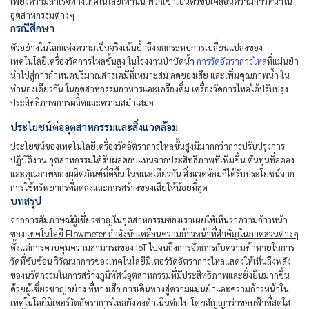
เพียงความสำเร็จทางเทคโนโลยีเท่านั้น พวกเขาเป็นตัวขับเคลื่อนความก้าวหน้าใน
อุตสาหกรรมต่างๆ
กรณีศึกษา
ตัวอย่างในโลกแห่งความเป็นจริงเน้นย้ำถึงผลกระทบการเปลี่ยนแปลงของ
เทคโนโลยีเครื่องวัดการไหลขั้นสูง ในโรงงานบำบัดน้ำ
การวัดอัตราการไหล
ที่แม่นยำ
นำไปสู่การกำหนดปริมาณสารเคมีที่เหมาะสม ลดของเสีย และเพิ่มคุณภาพน้ำ ใน
ทำนองเดียวกัน ในอุตสาหกรรมอาหารและเครื่องดื่ม เครื่องวัดการไหลได้ปรับปรุง
ประสิทธิภาพการผลิตและความสม่ำเสมอ
ประโยชน์ต่ออุตสาหกรรมและสิ่งแวดล้อม
ประโยชน์ของเทคโนโลยีเครื่องวัดอัตราการไหลขั้นสูงมีมากกว่าการปรับปรุงการ
ปฏิบัติงาน อุตสาหกรรมได้รับผลตอบแทนจากประสิทธิภาพที่เพิ่มขึ้น ต้นทุนที่ลดลง
และคุณภาพของผลิตภัณฑ์ที่ดีขึ้น ในขณะเดียวกัน สิ่งแวดล้อมก็ได้รับประโยชน์จาก
การใช้ทรัพยากรที่ลดลงและการสร้างของเสียให้น้อยที่สุด
บทสรุป
จากการสัมภาษณ์ผู้เชี่ยวชาญในอุตสาหกรรมของเราเผยให้เห็นว่าความก้าวหน้า
ของ
เทคโนโลยี Flowmeter กำลังขับเคลื่อนความก้าวหน้าที่สำคัญในภาคส่วนต่างๆ
ตั้งแต่การควบคุมความสามารถของ IoT ไปจนถึงการจัดการกับความท้าทายในการ
วัดที่ซับซ้อน
วิวัฒนาการของเทคโนโลยีมิเตอร์วัดอัตราการไหลแสดงให้เห็นถึงพลัง
ของนวัตกรรมในการสร้างภูมิทัศน์อุตสาหกรรมที่มีประสิทธิภาพและยั่งยืนมากขึ้น
ด้วยผู้เชี่ยวชาญอย่าง ที่หางเสือ การเดินทางสู่ความแม่นยำและความก้าวหน้าใน
เทคโนโลยีมิเตอร์วัดอัตราการไหลยังคงดำเนินต่อไป โดยสัญญาว่าขอบฟ้าที่สดใส