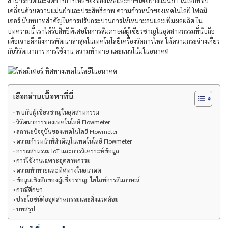
สามารถวัดและจัดการการไหลของของไหลและก๊าซได้อย่างแม่นยำ ในโลกที่ขับ
เคลื่อนด้วยความแม่นยำและประสิทธิภาพ ความก้าวหน้าของเทคโนโลยี โฟลมิ
เตอร์
มีบทบาทสำคัญในการปรับกระบวนการให้เหมาะสมและเพิ่มผลผลิต ใน
บทความนี้ เราได้รับสิทธิพิเศษในการสัมภาษณ์ผู้เชี่ยวชาญในอุตสาหกรรมที่นับถือ
เพื่อเจาะลึกถึงการพัฒนาล่าสุดในเทคโนโลยีเครื่องวัดการไหล ให้ความกระจ่างเกี่ยว
กับวิวัฒนาการ การใช้งาน ความท้าทาย และแนวโน้มในอนาคต
เลือกอ่านเนื้อหาที่นี่
พบกับผู้เชี่ยวชาญในอุตสาหกรรม
วิวัฒนาการของเทคโนโลยี Flowmeter
สถานะปัจจุบันของเทคโนโลยี Flowmeter
ความก้าวหน้าที่สำคัญในเทคโนโลยี Flowmeter
การผสานรวม IoT และการวิเคราะห์ข้อมูล
การใช้งานเฉพาะอุตสาหกรรม
ความท้าทายและทิศทางในอนาคต
ข้อมูลเชิงลึกของผู้เชี่ยวชาญ: ไฮไลท์การสัมภาษณ์
กรณีศึกษา
ประโยชน์ต่ออุตสาหกรรมและสิ่งแวดล้อม
บทสรุป