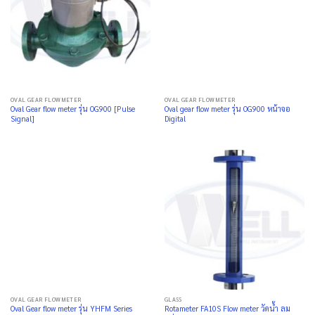
OVAL GEAR FLOWMETER
OVAL GEAR FLOWMETER
Oval Gear flow meter รุ่น OG900 [Pulse
Oval gear flow meter รุ่น OG900 หน้าจอ
Signal]
Digital
OVAL GEAR FLOWMETER
GLASS
Oval Gear flow meter รุ่น YHFM Series
Rotameter FA10S Flow meter วัดน้ำ ลม