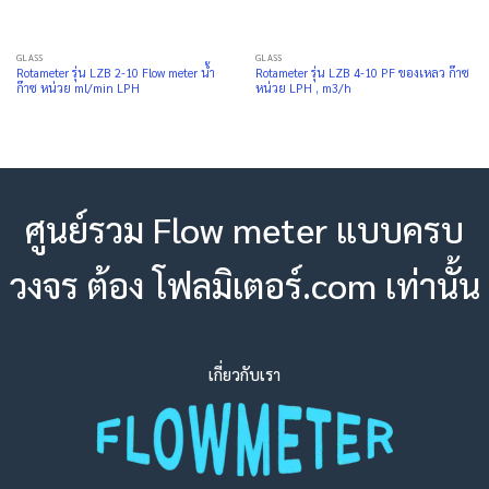
GLASS
GLASS
Rotameter รุ่น LZB 2-10 Flow meter น้ำ
Rotameter รุ่น LZB 4-10 PF ของเหลว ก๊าซ
ก๊าซ หน่วย ml/min LPH
หน่วย LPH , m3/h
ศูนย์รวม Flow meter แบบครบ
วงจร ต้อง โฟลมิเตอร์.com เท่านั้น
เกี่ยวกับเรา