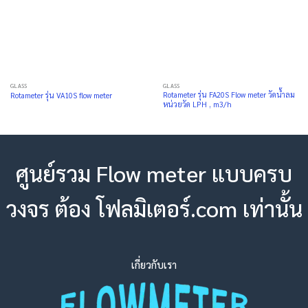
GLASS
GLASS
Rotameter รุ่น FA20S Flow meter วัดน้ำลม
Rotameter รุ่น VA10S flow meter
หน่วยวัด LPH , m3/h
ศูนย์รวม Flow meter แบบครบ
วงจร ต้อง โฟลมิเตอร์.com เท่านั้น
เกี่ยวกับเรา