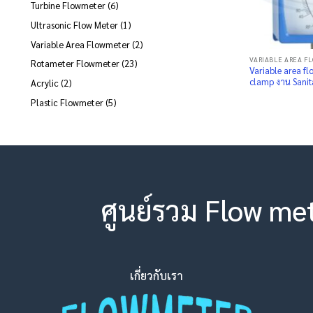
6
Turbine Flowmeter
6
products
1
Ultrasonic Flow Meter
1
product
2
Variable Area Flowmeter
2
products
VARIABLE AREA F
23
Rotameter Flowmeter
23
Variable area flo
products
clamp งาน Sanit
2
Acrylic
2
products
5
Plastic Flowmeter
5
products
ศูนย์รวม Flow me
เกี่ยวกับเรา