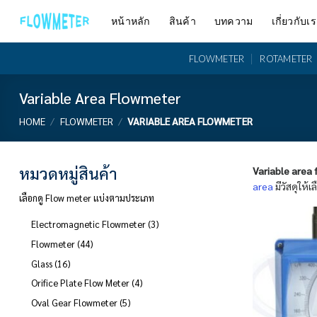
Skip
หน้าหลัก
สินค้า
บทความ
เกี่ยวกับเ
to
content
FLOWMETER
ROTAMETER
Variable Area Flowmeter
HOME
/
FLOWMETER
/
VARIABLE AREA FLOWMETER
หมวดหมู่สินค้า
Variable area
area
มีวัสดุให
เลือกดู Flow meter แบ่งตามประเภท
3
Electromagnetic Flowmeter
3
products
44
Flowmeter
44
products
16
Glass
16
products
4
Orifice Plate Flow Meter
4
products
5
Oval Gear Flowmeter
5
products