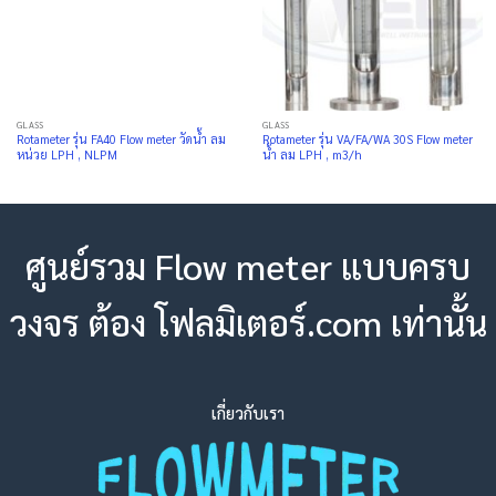
GLASS
GLASS
Rotameter รุ่น FA40 Flow meter วัดน้ำ ลม
Rotameter รุ่น VA/FA/WA 30S Flow meter
หน่วย LPH , NLPM
น้ำ ลม LPH , m3/h
ศูนย์รวม Flow meter แบบครบ
วงจร ต้อง โฟลมิเตอร์.com เท่านั้น
เกี่ยวกับเรา