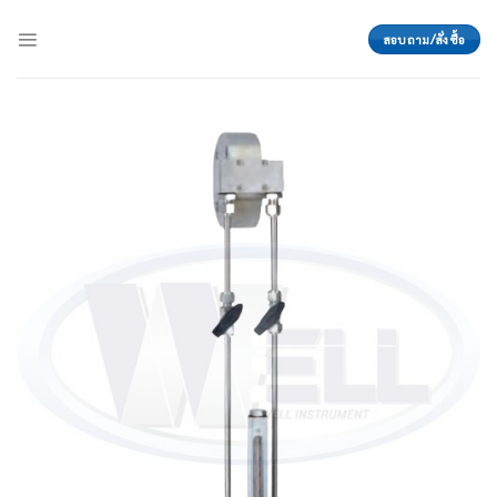
Skip
to
สอบถาม/สั่งซื้อ
content