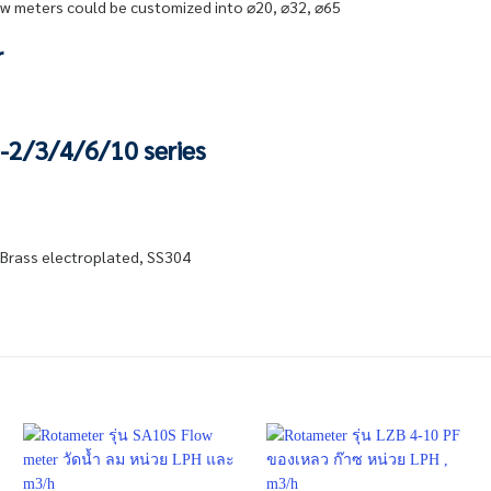
ow meters could be customized into ⌀20, ⌀32, ⌀65
r
-2/3/4/6/10 series
 Brass electroplated, SS304