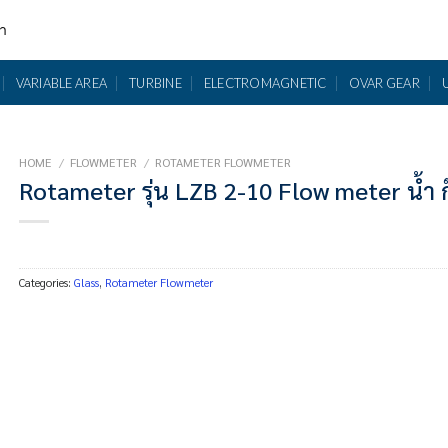
รา
VARIABLE AREA
TURBINE
ELECTROMAGNETIC
OVAR GEAR
HOME
/
FLOWMETER
/
ROTAMETER FLOWMETER
Rotameter รุ่น LZB 2-10 Flow meter น้ำ
Categories:
Glass
,
Rotameter Flowmeter