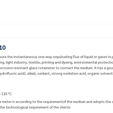
-10
re the instantaneous one-way onpulsating Flux of liquid or gases in pip
ng, light industry, texitile, printing and dyeing, environmental protecti
orrosion resistant glass rotameter to contact the medium. It has a go
hydroflucric acid), alkali, oxidant, strong oxidation acid, organic solven
rature : -20 to 120 °C
ow meter is according to the requirementof the medium and adopts the
 the technological requirement of the clients