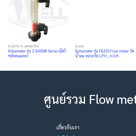
PLASTIC FLOWMETER
GLASS
Rotameter รุ่น Z-500SW Series (มีสวิ
Rotameter รุ่น FA20S Flow meter วัด
ชท์คอนแทค)
น้ำลม หน่วยวัด LPH , m3/h
ศูนย์รวม Flow me
เกี่ยวกับเรา