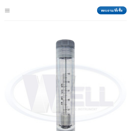
Skip
to
สอบถาม/สั่งซื้อ
content