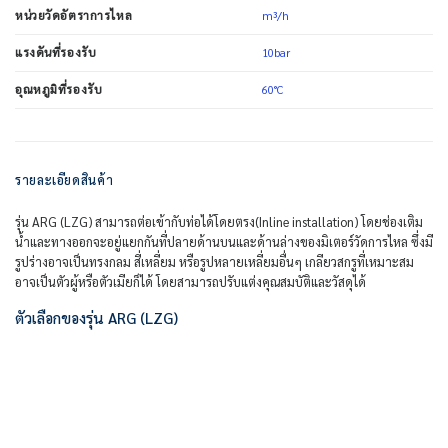
m³/h
หน่วยวัดอัตราการไหล
10bar
แรงดันที่รองรับ
60°C
อุณหภูมิที่รองรับ
รายละเอียดสินค้า
รุ่น ARG (LZG) สามารถต่อเข้ากับท่อได้โดยตรง(Inline installation) โดยช่องเติม
น้ำและทางออกจะอยู่แยกกันที่ปลายด้านบนและด้านล่างของมิเตอร์วัดการไหล ซึ่งมี
รูปร่างอาจเป็นทรงกลม สี่เหลี่ยม หรือรูปหลายเหลี่ยมอื่นๆ เกลียวสกรูที่เหมาะสม
อาจเป็นตัวผู้หรือตัวเมียก็ได้ โดยสามารถปรับแต่งคุณสมบัติและวัสดุได้
ตัวเลือกของรุ่น ARG (LZG)