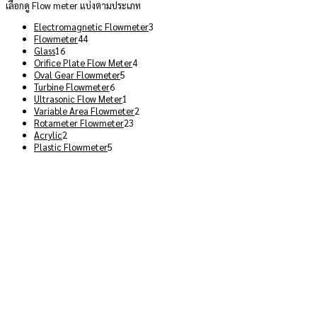
เลือกดู Flow meter แบ่งตามประเภท
3
Electromagnetic Flowmeter
3
44
products
Flowmeter
44
16
products
Glass
16
products
4
Orifice Plate Flow Meter
4
5
products
Oval Gear Flowmeter
5
6
products
Turbine Flowmeter
6
products
1
Ultrasonic Flow Meter
1
product
2
Variable Area Flowmeter
2
23
products
Rotameter Flowmeter
23
2
products
Acrylic
2
products
5
Plastic Flowmeter
5
products