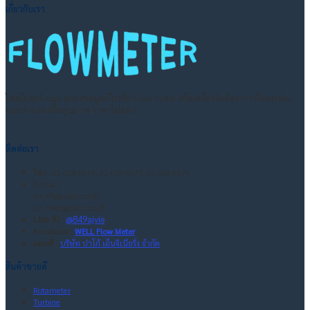
เกี่ยวกับเรา
โฟลมิเตอร์.com แหล่งข้อมูลเกี่ยวกับ Flow meter หรือเครื่องวัดอัตราการไหลพร้อม
แนะนำแหล่งซื้อคุณภาพ ราคาไม่แพง
ติดต่อเรา
โทร
: 02-028-6074, 02-028-6075, 02-028-6076
E-mail :
to:
s9@pako.co.th
cc:
mkt@pako.co.th
Line ID
:
@849ajvie
Facebook
:
WELL Flow Meter
แผนที่
:
บริษัท ปาโก้ เอ็นจิเนียริ่ง จำกัด
สินค้าขายดี
Rotameter
Turbine