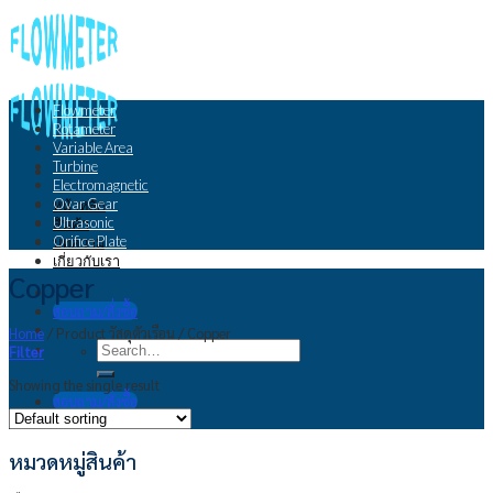
Skip
to
content
Flowmeter
Rotameter
Variable Area
Turbine
Electromagnetic
Ovar Gear
หน้าหลัก
Ultrasonic
สินค้า
Orifice Plate
บทความ
เกี่ยวกับเรา
Copper
สอบถาม/สั่งซื้อ
Home
/
Product วัสดุตัวเรือน
/
Copper
Search
Filter
for:
Showing the single result
สอบถาม/สั่งซื้อ
หมวดหมู่สินค้า