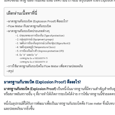
ระดับของมาตรฐานอย่างไม่เหมาะสม บทความนี้ เราจะมาสรุปเนื้อหาเรื่อง Explision Pro
เลือกอ่านเนื้อหาที่นี่
มาตรฐานกันระเบิด (Explosion Proof) คืออะไร?
Flow Meter กับมาตรฐานกันระเบิด
มาตรฐานกันระเบิดประเภทต่างๆ
1. ประเภทของการป้องกัน (Type of protection)
2. กลุ่มอุปกรณ์ (Equipment groups)
3. ระดับการป้องกันอุปกรณ์ (แก๊ส/ฝุ่น) (S(gas/dust))
4. ระดับอุณหภูมิ (Temperature Class)
5. การป้องกันน้ำเข้า (Ingress protection (IP))
6. Ex “d” และ Ex “e”
มาตรฐาน Ex e (IEC60079-7)
มาตรฐาน Ex d (IEC60079-1)
การใช้มาตรฐานกันระเบิดใน Flow Meter เพื่อความปลอดภัย
สรุป
มาตรฐานกันระเบิด (Explosion Proof) คืออะไร?
มาตรฐานกันระเบิด (Explosion Proof)
เป็นหนึ่งในมาตรฐานที่มีความสำคัญสำหรับอุปก
หรือสภาพอันตรายอื่น ๆ ที่อาจทำให้เกิดการระเบิดได้ง่าย การใช้มาตรฐานนี้ช่วยลดค
หนึ่งในอุปกรณ์ที่ได้รับการพัฒนาเพื่อเป็นมาตรฐานกันระเบิดคือ Flow meter ซึ่งมี
และปลอดภัยมากยิ่งขึ้น