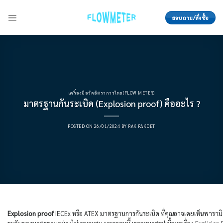
Skip
to
สอบถาม/สั่งซื้อ
content
เครื่องมือวัดอัตราการไหล(FLOW METER)
มาตรฐานกันระเบิด (Explosion proof) คืออะไร ?
POSTED ON
26/01/2024
BY
RAK RAKDET
Explosion proof
IECEx หรือ ATEX มาตรฐานการกันระเบิด ที่คุณอาจเคยเห็นพารามิเตอ